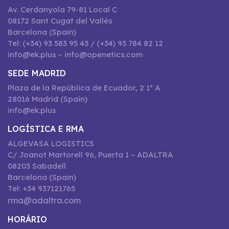
Av. Cerdanyola 79-81 Local C
08172 Sant Cugat del Vallès
Barcelona (Spain)
Tel: (+34) 93 583 95 43 / (+34) 93 784 82 12
info@ek.plus – info@openetics.com
SEDE MADRID
Plaza de la República de Ecuador, 2 1º A
28016 Madrid (Spain)
info@ek.plus
LOGÍSTICA E RMA
ALGEVASA LOGISTICS
C/ Joanot Martorell 96, Puerta 1 – ADALTRA
08203 Sabadell
Barcelona (Spain)
Tel: +34 937121765
rma@adaltra.com
HORÁRIO