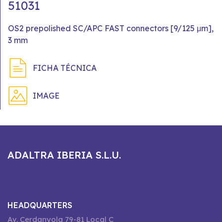
51031
OS2 prepolished SC/APC FAST connectors [9/125 μm],
3 mm
FICHA TÉCNICA
IMAGE
ADALTRA IBERIA S.L.U.
HEADQUARTERS
Av. Cerdanyola 79-81 Local C