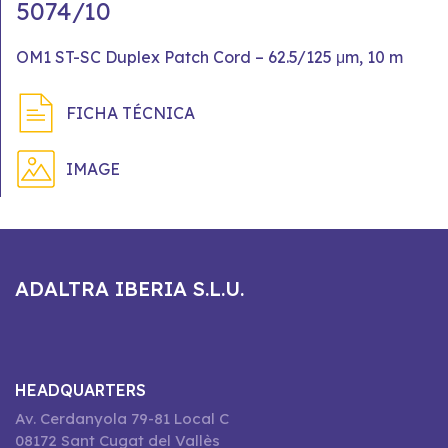
5074/10
OM1 ST-SC Duplex Patch Cord – 62.5/125 μm, 10 m
FICHA TÉCNICA
IMAGE
ADALTRA IBERIA S.L.U.
HEADQUARTERS
Av. Cerdanyola 79-81 Local C
08172 Sant Cugat del Vallès