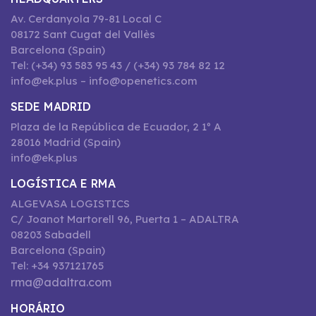
Av. Cerdanyola 79-81 Local C
08172 Sant Cugat del Vallès
Barcelona (Spain)
Tel: (+34) 93 583 95 43 / (+34) 93 784 82 12
info@ek.plus – info@openetics.com
SEDE MADRID
Plaza de la República de Ecuador, 2 1º A
28016 Madrid (Spain)
info@ek.plus
LOGÍSTICA E RMA
ALGEVASA LOGISTICS
C/ Joanot Martorell 96, Puerta 1 – ADALTRA
08203 Sabadell
Barcelona (Spain)
Tel: +34 937121765
rma@adaltra.com
HORÁRIO