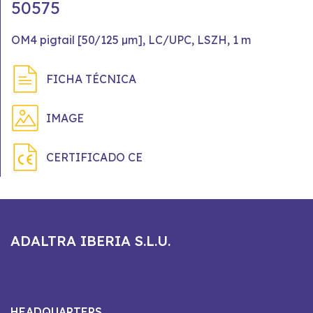
50575
OM4 pigtail [50/125 µm], LC/UPC, LSZH, 1 m
FICHA TÉCNICA
IMAGE
CERTIFICADO CE
ADALTRA IBERIA S.L.U.
HEADQUARTERS