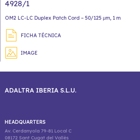
4928/1
OM2 LC-LC Duplex Patch Cord – 50/125 μm, 1 m
FICHA TÉCNICA
IMAGE
ADALTRA IBERIA S.L.U.
HEADQUARTERS
Av. Cerdanyola 79-81 Local C
08172 Sant Cugat del Vallès