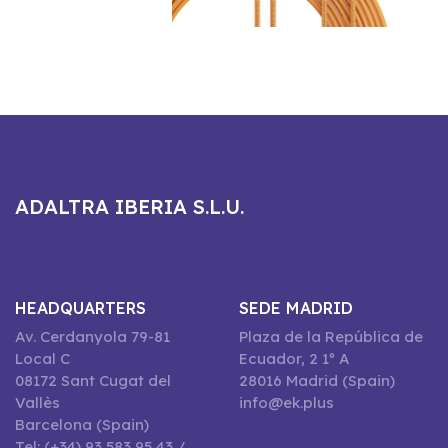
ADALTRA IBERIA S.L.U.
HEADQUARTERS
SEDE MADRID
Av. Cerdanyola 79-81
Plaza de la República de
Local C
Ecuador, 2 1º A
08172 Sant Cugat del
28016 Madrid (Spain)
Vallès
info@ek.plus
Barcelona (Spain)
Tel: (+34) 93 583 95 43 /