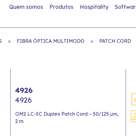
Quem somos
Produtos
Hospitality
Softwar
S
>
FIBRA ÓPTICA MULTIMODO
>
PATCH CORD
4926
4926
OM2 LC-SC Duplex Patch Cord – 50/125 μm,
2 m