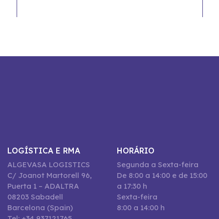
LOGÍSTICA E RMA
HORÁRIO
ALGEVASA LOGISTICS
Segunda a Sexta-feira
C/ Joanot Martorell 96,
De 8:00 a 14:00 e de 15:00
Puerta 1 – ADALTRA
a 17:30 h
08203 Sabadell
Sexta-feira
Barcelona (Spain)
8:00 a 14:00 h
Tel: +34 937121765