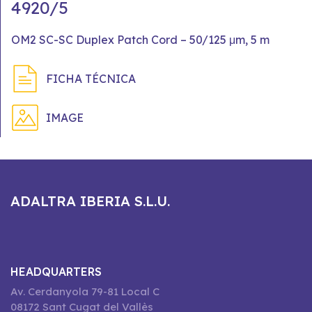
4920/5
OM2 SC-SC Duplex Patch Cord – 50/125 μm, 5 m
FICHA TÉCNICA
IMAGE
ADALTRA IBERIA S.L.U.
HEADQUARTERS
Av. Cerdanyola 79-81 Local C
08172 Sant Cugat del Vallès