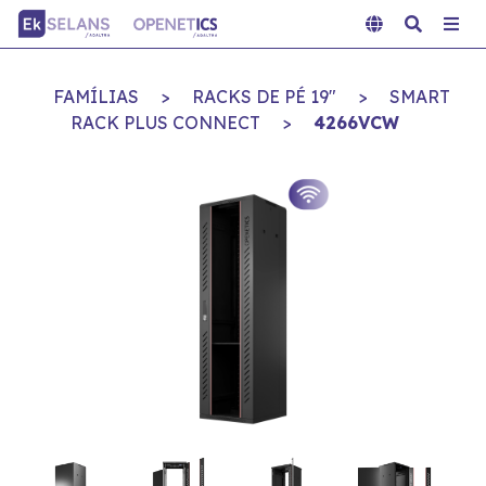
FAMÍLIAS
>
RACKS DE PÉ 19"
>
SMART
RACK PLUS CONNECT
>
4266VCW