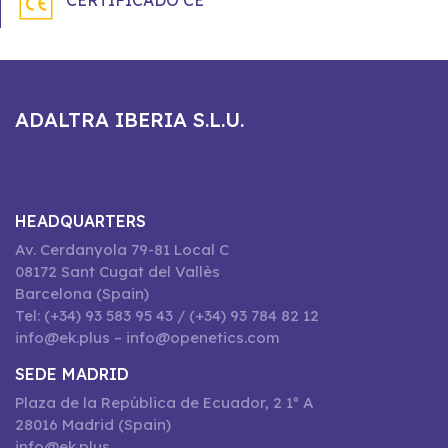
CERTIFICADO CE
ADALTRA IBERIA S.L.U.
HEADQUARTERS
Av. Cerdanyola 79-81 Local C
08172 Sant Cugat del Vallès
Barcelona (Spain)
Tel: (+34) 93 583 95 43 / (+34) 93 784 82 12
info@ek.plus – info@openetics.com
SEDE MADRID
Plaza de la República de Ecuador, 2 1º A
28016 Madrid (Spain)
info@ek.plus