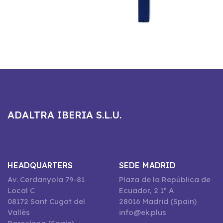
ADALTRA IBERIA S.L.U.
HEADQUARTERS
SEDE MADRID
Av. Cerdanyola 79-81
Plaza de la República de
Local C
Ecuador, 2 1º A
08172 Sant Cugat del
28016 Madrid (Spain)
Vallès
info@ek.plus