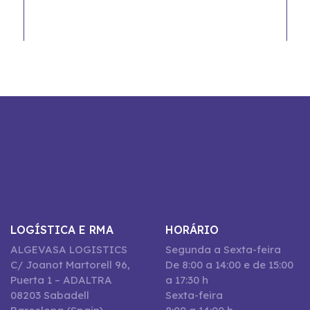
LOGÍSTICA E RMA
HORÁRIO
ALGEVASA LOGISTICS
Segunda a Sexta-feira
C/ Joanot Martorell 96,
De 8:00 a 14:00 e de 15:00
Puerta 1 – ADALTRA
a 17:30 h
08203 Sabadell
Sexta-feira