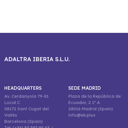
ADALTRA IBERIA S.L.U.
HEADQUARTERS
SEDE MADRID
Av. Cerdanyola 79-81
Plaza de la República de
Local C
Ecuador, 2 1º A
08172 Sant Cugat del
28016 Madrid (Spain)
Vallès
info@ek.plus
Barcelona (Spain)
Tel: (+34) 93 583 95 43 /