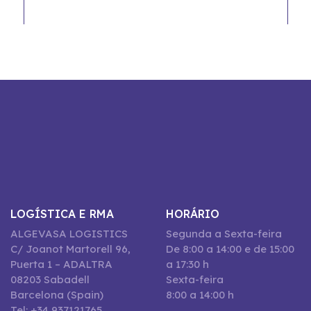
LOGÍSTICA E RMA
HORÁRIO
ALGEVASA LOGISTICS
Segunda a Sexta-feira
C/ Joanot Martorell 96,
De 8:00 a 14:00 e de 15:00
Puerta 1 – ADALTRA
a 17:30 h
08203 Sabadell
Sexta-feira
Barcelona (Spain)
8:00 a 14:00 h
Tel: +34 937121765