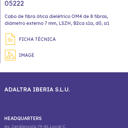
05222
Cabo de fibra ótica dielétrico OM4 de 8 fibras,
diâmetro externo 7 mm, LSZH, B2ca s1a, d0, a1
FICHA TÉCNICA
IMAGE
ADALTRA IBERIA S.L.U.
HEADQUARTERS
Av. Cerdanyola 79-81 Local C