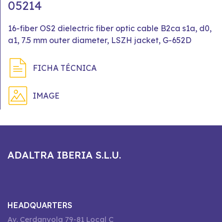
05214
16-fiber OS2 dielectric fiber optic cable B2ca s1a, d0,
a1, 7.5 mm outer diameter, LSZH jacket, G-652D
FICHA TÉCNICA
IMAGE
ADALTRA IBERIA S.L.U.
HEADQUARTERS
Av. Cerdanyola 79-81 Local C