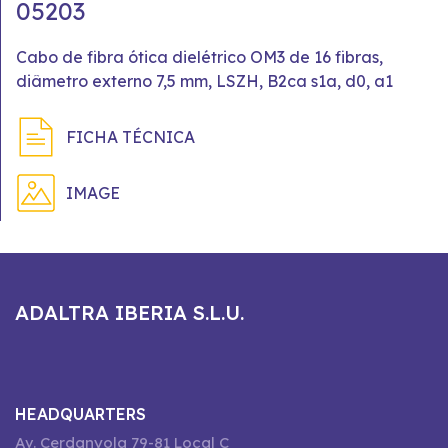
05203
Cabo de fibra ótica dielétrico OM3 de 16 fibras,
diâmetro externo 7,5 mm, LSZH, B2ca s1a, d0, a1
FICHA TÉCNICA
IMAGE
ADALTRA IBERIA S.L.U.
HEADQUARTERS
Av. Cerdanyola 79-81 Local C