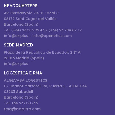
HEADQUARTERS
Av. Cerdanyola 79-81 Local C
08172 Sant Cugat del Vallès
Barcelona (Spain)
Tel: (+34) 93 583 95 43 / (+34) 93 784 82 12
info@ek.plus – info@openetics.com
SEDE MADRID
Plaza de la República de Ecuador, 2 1º A
28016 Madrid (Spain)
info@ek.plus
LOGÍSTICA E RMA
ALGEVASA LOGISTICS
C/ Joanot Martorell 96, Puerta 1 – ADALTRA
08203 Sabadell
Barcelona (Spain)
Tel: +34 937121765
rma@adaltra.com