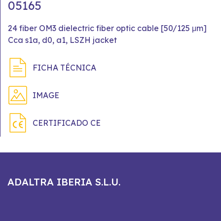
05165
24 fiber OM3 dielectric fiber optic cable [50/125 μm]
Cca s1a, d0, a1, LSZH jacket
FICHA TÉCNICA
IMAGE
CERTIFICADO CE
ADALTRA IBERIA S.L.U.