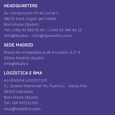
HEADQUARTERS
Av. Cerdanyola 79-81 Local C
08172 Sant Cugat del Vallès
Barcelona (Spain)
Tel: (+34) 93 583 95 43 / (+34) 93 784 82 12
info@ek.plus – info@openetics.com
SEDE MADRID
Plaza de la República de Ecuador, 2 1º A
28016 Madrid (Spain)
info@ek.plus
LOGÍSTICA E RMA
ALGEVASA LOGISTICS
C/ Joanot Martorell 96, Puerta 1 – ADALTRA
08203 Sabadell
Barcelona (Spain)
Tel: +34 937121765
rma@adaltra.com