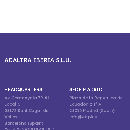
ADALTRA IBERIA S.L.U.
HEADQUARTERS
SEDE MADRID
Av. Cerdanyola 79-81
Plaza de la República de
Local C
Ecuador, 2 1º A
08172 Sant Cugat del
28016 Madrid (Spain)
Vallès
info@ek.plus
Barcelona (Spain)
Tel: (+34) 93 583 95 43 /