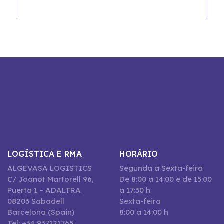
LOGÍSTICA E RMA
HORÁRIO
ALGEVASA LOGISTICS
Segunda a Sexta-feira
C/ Joanot Martorell 96,
De 8:00 a 14:00 e de 15:00
Puerta 1 – ADALTRA
a 17:30 h
08203 Sabadell
Sexta-feira
Barcelona (Spain)
8:00 a 14:00 h
Tel: +34 937121765