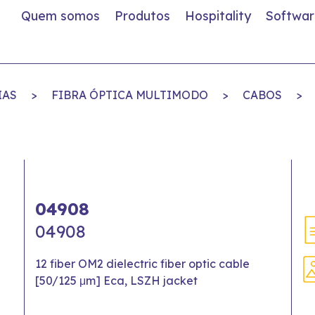
Quem somos
Produtos
Hospitality
Softwar
IAS
>
FIBRA ÓPTICA MULTIMODO
>
CABOS
>
04908
04908
12 fiber OM2 dielectric fiber optic cable
[50/125 μm] Eca, LSZH jacket