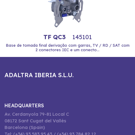
TF QC3
145101
Base de tomada final derivação com garras, TV / RD / SAT com
2 conectores IEC e um conecto...
ADALTRA IBERIA S.L.U.
HEADQUARTERS
Av. Cerdanyola 79-81 Local C
08172 Sant Cugat del Vallès
Barcelona (Spain)
Tel: (+34) 93 583 95 43 / (+34) 93 784 82 12