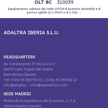
OLT 8C
310039
Equipamento cabeça-de-rede GPON 8 puertos downlink e 8
portos uplink (2 x 10GE o 8 x GE). ...
ADALTRA IBERIA S.L.U.
HEADQUARTERS
Av. Cerdanyola 79-81 Local C
08172 Sant Cugat del Vallès
Barcelona (Spain)
Tel: (+34) 93 583 95 43 / (+34) 93 784 82 12
info@ek.plus – info@openetics.com
SEDE MADRID
Plaza de la República de Ecuador, 2 1º A
28016 Madrid (Spain)