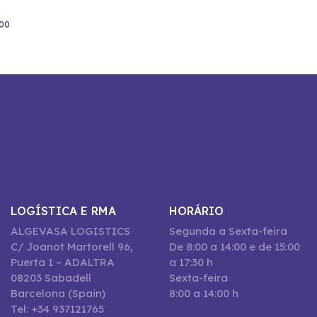
500
LOGÍSTICA E RMA
HORÁRIO
ALGEVASA LOGISTICS
Segunda a Sexta-feira
C/ Joanot Martorell 96,
De 8:00 a 14:00 e de 15:00
Puerta 1 – ADALTRA
a 17:30 h
08203 Sabadell
Sexta-feira
Barcelona (Spain)
8:00 a 14:00 h
Tel: +34 937121765