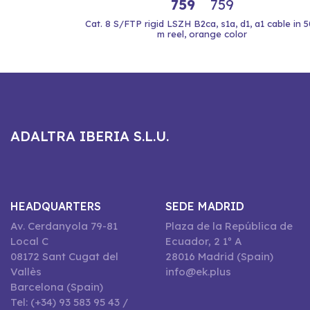
759
759
Cat. 8 S/FTP rigid LSZH B2ca, s1a, d1, a1 cable in 
m reel, orange color
ADALTRA IBERIA S.L.U.
HEADQUARTERS
SEDE MADRID
Av. Cerdanyola 79-81
Plaza de la República de
Local C
Ecuador, 2 1º A
08172 Sant Cugat del
28016 Madrid (Spain)
Vallès
info@ek.plus
Barcelona (Spain)
Tel: (+34) 93 583 95 43 /