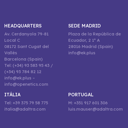
HEADQUARTERS
SEDE MADRID
Av. Cerdanyola 79-81
Plaza de la República de
Local C
Ecuador, 2 1º A
08172 Sant Cugat del
28016 Madrid (Spain)
Vallès
info@ek.plus
Barcelona (Spain)
Tel: (+34) 93 583 95 43 /
(+34) 93 784 82 12
info@ek.plus –
info@openetics.com
ITÁLIA
PORTUGAL
Tel: +39 375 79 58 775
M: +351 917 601 306
italia@adaltra.com
luis.mauser@adaltra.com