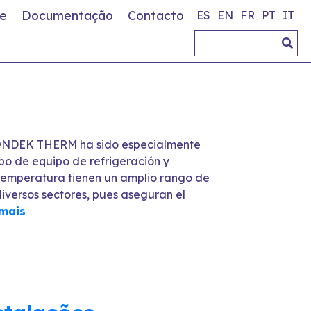
e
Documentação
Contacto
ES
EN
FR
PT
IT
SONDEK THERM ha sido especialmente
po de equipo de refrigeración y
e temperatura tienen un amplio rango de
iversos sectores, pues aseguran el
 mais