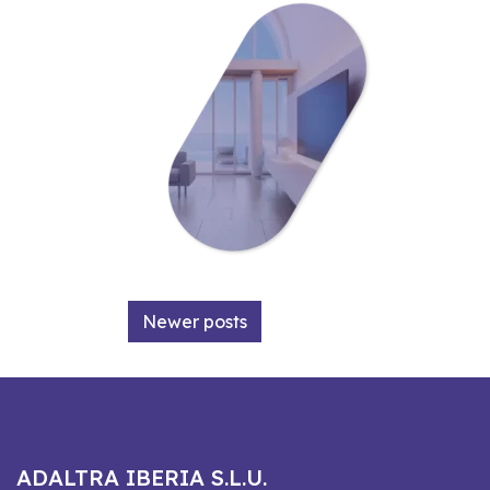
Posts navigation
Newer posts
ADALTRA IBERIA S.L.U.