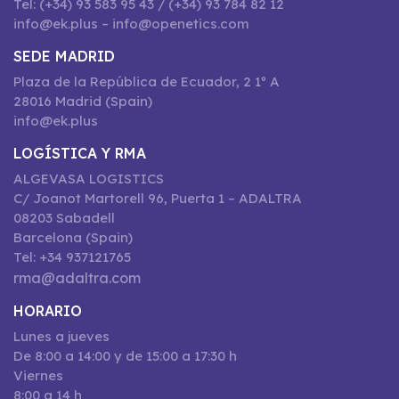
Tel: (+34) 93 583 95 43 / (+34) 93 784 82 12
info@ek.plus – info@openetics.com
SEDE MADRID
Plaza de la República de Ecuador, 2 1º A
28016 Madrid (Spain)
info@ek.plus
LOGÍSTICA Y RMA
ALGEVASA LOGISTICS
C/ Joanot Martorell 96, Puerta 1 – ADALTRA
08203 Sabadell
Barcelona (Spain)
Tel: +34 937121765
rma@adaltra.com
HORARIO
Lunes a jueves
De 8:00 a 14:00 y de 15:00 a 17:30 h
Viernes
8:00 a 14 h