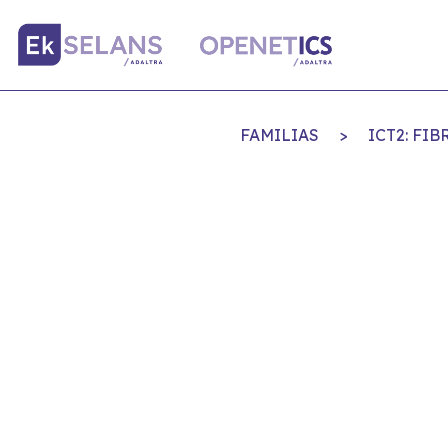
FAMILIAS
>
ICT2: FI