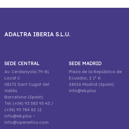
ADALTRA IBERIA S.L.U.
SEDE CENTRAL
SEDE MADRID
Av. Cerdanyola 79-81
Plaza de la República de
Local C
Ecuador, 2 1º A
08172 Sant Cugat del
28016 Madrid (Spain)
Vallès
info@ek.plus
Barcelona (Spain)
Tel: (+34) 93 583 95 43 /
(+34) 93 784 82 12
info@ek.plus –
info@openetics.com