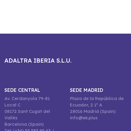
ADALTRA IBERIA S.L.U.
SEDE CENTRAL
SEDE MADRID
Av. Cerdanyola 79-81
Plaza de la República de
Local C
Ecuador, 2 1º A
08172 Sant Cugat del
28016 Madrid (Spain)
Vallès
info@ek.plus
Barcelona (Spain)
Tel: (+34) 93 583 95 43 /