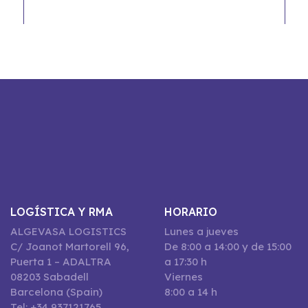
LOGÍSTICA Y RMA
HORARIO
ALGEVASA LOGISTICS
Lunes a jueves
C/ Joanot Martorell 96,
De 8:00 a 14:00 y de 15:00
Puerta 1 – ADALTRA
a 17:30 h
08203 Sabadell
Viernes
Barcelona (Spain)
8:00 a 14 h
Tel: +34 937121765