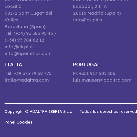
Local C
Ecuador, 2 1º A
08172 Sant Cugat del
28016 Madrid (Spain)
Vallès
info@ek.plus
Barcelona (Spain)
Tel: (+34) 93 583 95 43 /
(+34) 93 784 82 12
info@ek.plus –
info@openetics.com
ITALIA
PORTUGAL
Tel: +39 375 79 58 775
M: +351 917 601 306
italia@adaltra.com
luis.mauser@adaltra.com
Copyright © ADALTRA IBERIA S.L.U.
Todos los derechos reserva
Panel Cookies