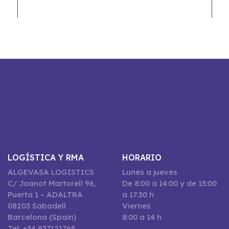
LOGÍSTICA Y RMA
HORARIO
ALGEVASA LOGISTICS
Lunes a jueves
C/ Joanot Martorell 96,
De 8:00 a 14:00 y de 15:00
Puerta 1 – ADALTRA
a 17:30 h
08203 Sabadell
Viernes
Barcelona (Spain)
8:00 a 14 h
Tel: +34 937121765