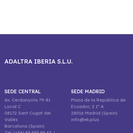
ADALTRA IBERIA S.L.U.
SEDE CENTRAL
SEDE MADRID
Av. Cerdanyola 79-81
Plaza de la República de
Local C
Ecuador, 2 1º A
08172 Sant Cugat del
28016 Madrid (Spain)
Vallès
info@ek.plus
Barcelona (Spain)
Tel: (+34) 93 583 95 43 /