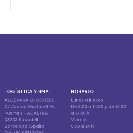
LOGÍSTICA Y RMA
HORARIO
ALGEVASA LOGISTICS
Lunes a jueves
C/ Joanot Martorell 96,
De 8:00 a 14:00 y de 15:00
Puerta 1 – ADALTRA
a 17:30 h
08203 Sabadell
Viernes
Barcelona (Spain)
8:00 a 14 h
Tel: +34 937121765