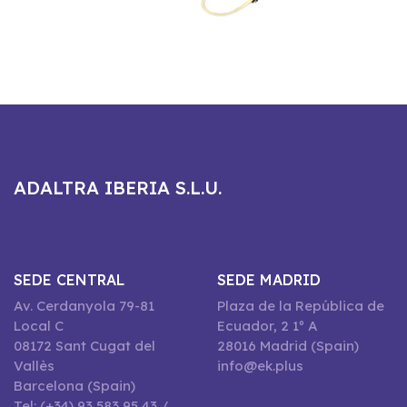
ADALTRA IBERIA S.L.U.
SEDE CENTRAL
SEDE MADRID
Av. Cerdanyola 79-81
Plaza de la República de
Local C
Ecuador, 2 1º A
08172 Sant Cugat del
28016 Madrid (Spain)
Vallès
info@ek.plus
Barcelona (Spain)
Tel: (+34) 93 583 95 43 /