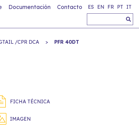
e
Documentación
Contacto
ES
EN
FR
PT
IT
IGTAIL /CPR DCA
>
PFR 40DT
FICHA TÉCNICA
IMAGEN