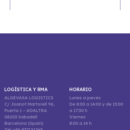
LOGÍSTICA Y RMA
HORARIO
ALGEVASA LOGISTICS
Lunes a jueves
C/ Joanot Martorell 96,
De 8:00 a 14:00 y de 15:00
Puerta 1 – ADALTRA
a 17:30 h
08203 Sabadell
Viernes
Barcelona (Spain)
8:00 a 14 h
Tel: +34 937121765