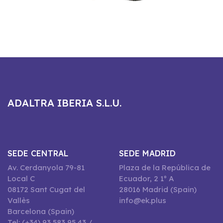
ADALTRA IBERIA S.L.U.
SEDE CENTRAL
SEDE MADRID
Av. Cerdanyola 79-81
Plaza de la República de
Local C
Ecuador, 2 1º A
08172 Sant Cugat del
28016 Madrid (Spain)
Vallès
info@ek.plus
Barcelona (Spain)
Tel: (+34) 93 583 95 43 /