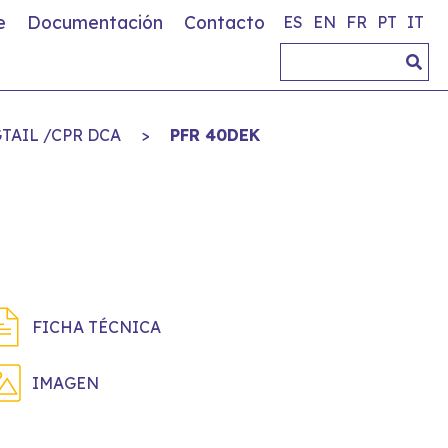
e
Documentación
Contacto
ES
EN
FR
PT
IT
GTAIL /CPR DCA
>
PFR 40DEK
FICHA TÉCNICA
IMAGEN