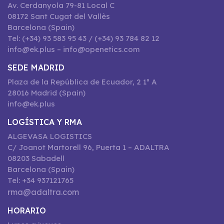
Av. Cerdanyola 79-81 Local C
08172 Sant Cugat del Vallès
Barcelona (Spain)
Tel: (+34) 93 583 95 43 / (+34) 93 784 82 12
info@ek.plus – info@openetics.com
SEDE MADRID
Plaza de la República de Ecuador, 2 1º A
28016 Madrid (Spain)
info@ek.plus
LOGÍSTICA Y RMA
ALGEVASA LOGISTICS
C/ Joanot Martorell 96, Puerta 1 – ADALTRA
08203 Sabadell
Barcelona (Spain)
Tel: +34 937121765
rma@adaltra.com
HORARIO