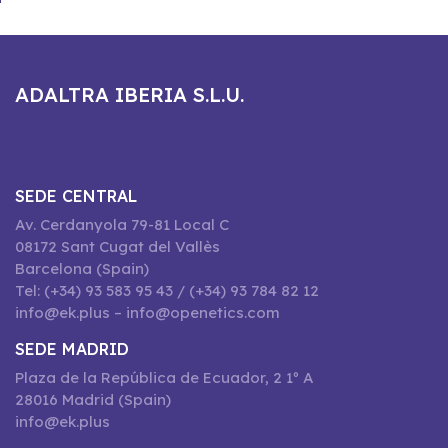
ADALTRA IBERIA S.L.U.
SEDE CENTRAL
Av. Cerdanyola 79-81 Local C
08172 Sant Cugat del Vallès
Barcelona (Spain)
Tel: (+34) 93 583 95 43 / (+34) 93 784 82 12
info@ek.plus – info@openetics.com
SEDE MADRID
Plaza de la República de Ecuador, 2 1º A
28016 Madrid (Spain)
info@ek.plus