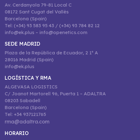
Av. Cerdanyola 79-81 Local C
08172 Sant Cugat del Vallès
Barcelona (Spain)
Tel: (+34) 93 583 95 43 / (+34) 93 784 82 12
info@ek.plus – info@openetics.com
SEDE MADRID
Plaza de la República de Ecuador, 2 1º A
28016 Madrid (Spain)
info@ek.plus
LOGÍSTICA Y RMA
ALGEVASA LOGISTICS
C/ Joanot Martorell 96, Puerta 1 – ADALTRA
08203 Sabadell
Barcelona (Spain)
Tel: +34 937121765
rma@adaltra.com
HORARIO