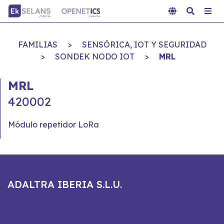
FAMILIAS
>
SENSÓRICA, IOT Y SEGURIDAD
>
SONDEK NODO IOT
>
MRL
MRL
420002
Módulo repetidor LoRa
ADALTRA IBERIA S.L.U.