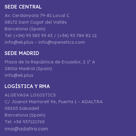
SEDE CENTRAL
Av. Cerdanyola 79-81 Local C
08172 Sant Cugat del Vallès
Barcelona (Spain)
Tel: (+34) 93 583 95 43 / (+34) 93 784 82 12
info@ek.plus – info@openetics.com
SEDE MADRID
Plaza de la República de Ecuador, 2 1º A
28016 Madrid (Spain)
info@ek.plus
LOGÍSTICA Y RMA
ALGEVASA LOGISTICS
C/ Joanot Martorell 96, Puerta 1 – ADALTRA
08203 Sabadell
Barcelona (Spain)
Tel: +34 937121765
rma@adaltra.com