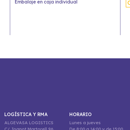
Embalaje en caja individual
LOGÍSTICA Y RMA
HORARIO
ALGEVASA LOGISTICS
Lunes a jueves
C/ Joanot Martorell 96,
De 8:00 a 14:00 y de 15:00