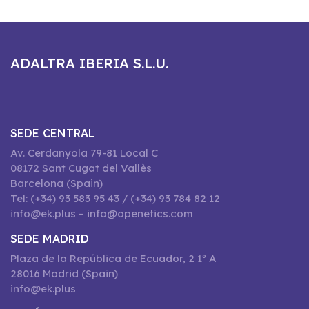
ADALTRA IBERIA S.L.U.
SEDE CENTRAL
Av. Cerdanyola 79-81 Local C
08172 Sant Cugat del Vallès
Barcelona (Spain)
Tel: (+34) 93 583 95 43 / (+34) 93 784 82 12
info@ek.plus – info@openetics.com
SEDE MADRID
Plaza de la República de Ecuador, 2 1º A
28016 Madrid (Spain)
info@ek.plus