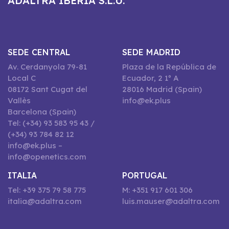
ADALTRA IBERIA S.L.U.
SEDE CENTRAL
SEDE MADRID
Av. Cerdanyola 79-81
Plaza de la República de
Local C
Ecuador, 2 1º A
08172 Sant Cugat del
28016 Madrid (Spain)
Vallès
info@ek.plus
Barcelona (Spain)
Tel: (+34) 93 583 95 43 /
(+34) 93 784 82 12
info@ek.plus –
info@openetics.com
ITALIA
PORTUGAL
Tel: +39 375 79 58 775
M: +351 917 601 306
italia@adaltra.com
luis.mauser@adaltra.com