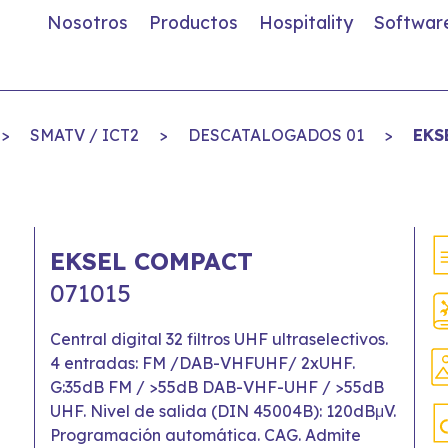
Nosotros
Productos
Hospitality
Softwar
>
SMATV / ICT2
>
DESCATALOGADOS 01
>
EKS
EKSEL COMPACT
071015
Central digital 32 filtros UHF ultraselectivos.
4 entradas: FM /DAB-VHFUHF/ 2xUHF.
G:35dB FM / >55dB DAB-VHF-UHF / >55dB
UHF. Nivel de salida (DIN 45004B): 120dBμV.
Programación automática. CAG. Admite