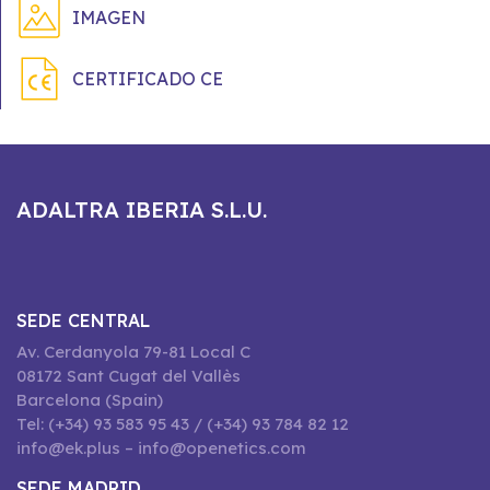
IMAGEN
CERTIFICADO CE
ADALTRA IBERIA S.L.U.
SEDE CENTRAL
Av. Cerdanyola 79-81 Local C
08172 Sant Cugat del Vallès
Barcelona (Spain)
Tel: (+34) 93 583 95 43 / (+34) 93 784 82 12
info@ek.plus – info@openetics.com
SEDE MADRID