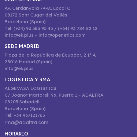
Av. Cerdanyola 79-81 Local C
08172 Sant Cugat del Vallès
Barcelona (Spain)
Tel: (+34) 93 583 95 43 / (+34) 93 784 82 12
info@ek.plus – info@openetics.com
SEDE MADRID
Plaza de la República de Ecuador, 2 1º A
28016 Madrid (Spain)
info@ek.plus
LOGÍSTICA Y RMA
ALGEVASA LOGISTICS
C/ Joanot Martorell 96, Puerta 1 – ADALTRA
08203 Sabadell
Barcelona (Spain)
Tel: +34 937121765
rma@adaltra.com
HORARIO