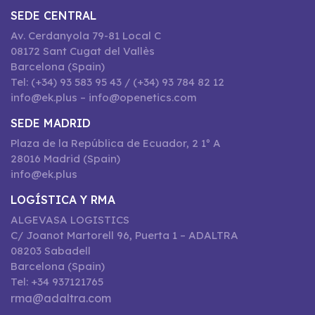
SEDE CENTRAL
Av. Cerdanyola 79-81 Local C
08172 Sant Cugat del Vallès
Barcelona (Spain)
Tel: (+34) 93 583 95 43 / (+34) 93 784 82 12
info@ek.plus – info@openetics.com
SEDE MADRID
Plaza de la República de Ecuador, 2 1º A
28016 Madrid (Spain)
info@ek.plus
LOGÍSTICA Y RMA
ALGEVASA LOGISTICS
C/ Joanot Martorell 96, Puerta 1 – ADALTRA
08203 Sabadell
Barcelona (Spain)
Tel: +34 937121765
rma@adaltra.com