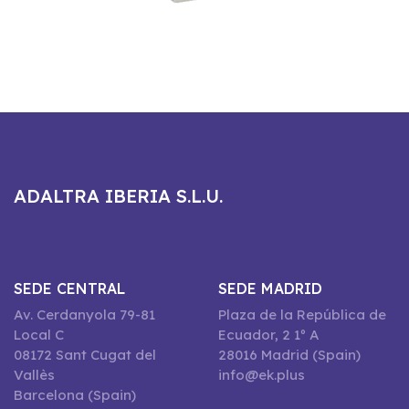
ADALTRA IBERIA S.L.U.
SEDE CENTRAL
SEDE MADRID
Av. Cerdanyola 79-81
Plaza de la República de
Local C
Ecuador, 2 1º A
08172 Sant Cugat del
28016 Madrid (Spain)
Vallès
info@ek.plus
Barcelona (Spain)