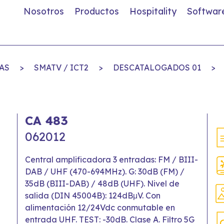
Nosotros
Productos
Hospitality
Softwar
AS
>
SMATV / ICT2
>
DESCATALOGADOS 01
>
CA 483
062012
Central amplificadora 3 entradas: FM / BIII-
DAB / UHF (470-694MHz). G: 30dB (FM) /
35dB (BIII-DAB) / 48dB (UHF). Nivel de
salida (DIN 45004B): 124dBμV. Con
alimentación 12/24Vdc conmutable en
entrada UHF. TEST: -30dB. Clase A. Filtro 5G