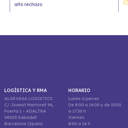
alto rechazo
LOGÍSTICA Y RMA
HORARIO
ALGEVASA LOGISTICS
Lunes a jueves
C/ Joanot Martorell 96,
De 8:00 a 14:00 y de 15:00
Puerta 1 – ADALTRA
a 17:30 h
08203 Sabadell
Viernes
Barcelona (Spain)
8:00 a 14 h