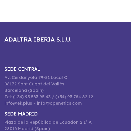
ADALTRA IBERIA S.L.U.
SEDE CENTRAL
Av. Cerdanyola 79-81 Local C
08172 Sant Cugat del Vallès
Barcelona (Spain)
Tel: (+34) 93 583 95 43 / (+34) 93 784 82 12
info@ek.plus – info@openetics.com
SEDE MADRID
Plaza de la República de Ecuador, 2 1º A
28016 Madrid (Spain)