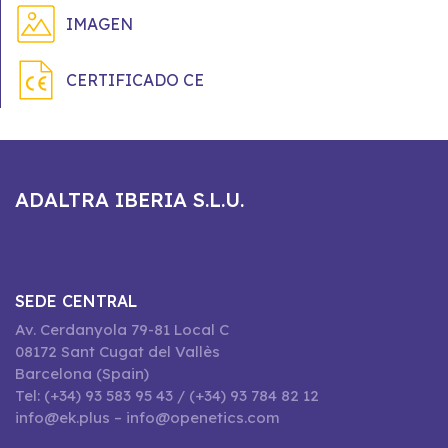
IMAGEN
CERTIFICADO CE
ADALTRA IBERIA S.L.U.
SEDE CENTRAL
Av. Cerdanyola 79-81 Local C
08172 Sant Cugat del Vallès
Barcelona (Spain)
Tel: (+34) 93 583 95 43 / (+34) 93 784 82 12
info@ek.plus – info@openetics.com