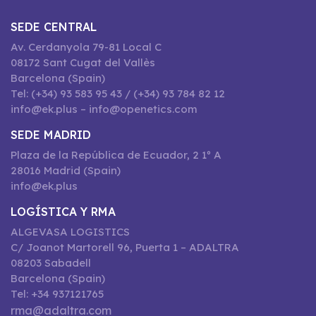
SEDE CENTRAL
Av. Cerdanyola 79-81 Local C
08172 Sant Cugat del Vallès
Barcelona (Spain)
Tel: (+34) 93 583 95 43 / (+34) 93 784 82 12
info@ek.plus – info@openetics.com
SEDE MADRID
Plaza de la República de Ecuador, 2 1º A
28016 Madrid (Spain)
info@ek.plus
LOGÍSTICA Y RMA
ALGEVASA LOGISTICS
C/ Joanot Martorell 96, Puerta 1 – ADALTRA
08203 Sabadell
Barcelona (Spain)
Tel: +34 937121765
rma@adaltra.com