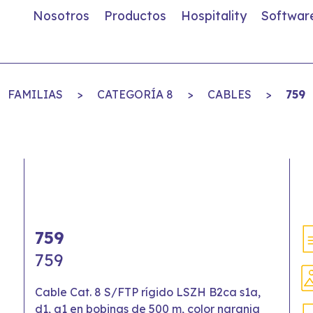
Nosotros
Productos
Hospitality
Softwar
FAMILIAS
>
CATEGORÍA 8
>
CABLES
>
759
759
759
Cable Cat. 8 S/FTP rígido LSZH B2ca s1a,
d1, a1 en bobinas de 500 m, color naranja