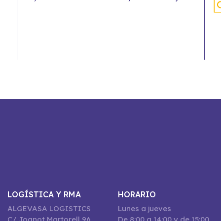
LOGÍSTICA Y RMA
HORARIO
ALGEVASA LOGISTICS
Lunes a jueves
C/ Joanot Martorell 96,
De 8:00 a 14:00 y de 15:00