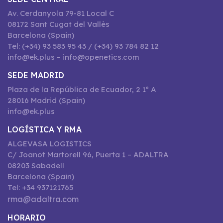
Av. Cerdanyola 79-81 Local C
08172 Sant Cugat del Vallès
Barcelona (Spain)
Tel: (+34) 93 583 95 43 / (+34) 93 784 82 12
info@ek.plus – info@openetics.com
SEDE MADRID
Plaza de la República de Ecuador, 2 1º A
28016 Madrid (Spain)
info@ek.plus
LOGÍSTICA Y RMA
ALGEVASA LOGISTICS
C/ Joanot Martorell 96, Puerta 1 – ADALTRA
08203 Sabadell
Barcelona (Spain)
Tel: +34 937121765
rma@adaltra.com
HORARIO