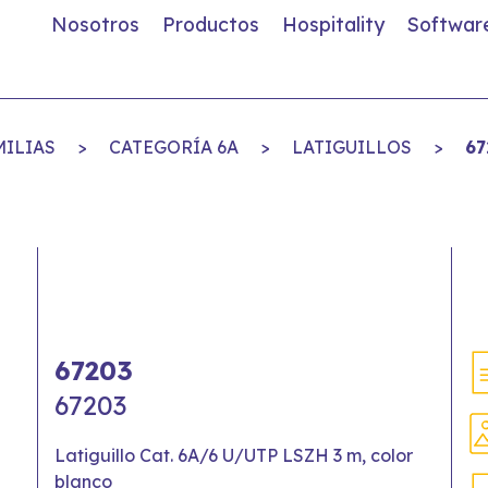
Nosotros
Productos
Hospitality
Softwar
MILIAS
>
CATEGORÍA 6A
>
LATIGUILLOS
>
67
67203
67203
Latiguillo Cat. 6A/6 U/UTP LSZH 3 m, color
blanco