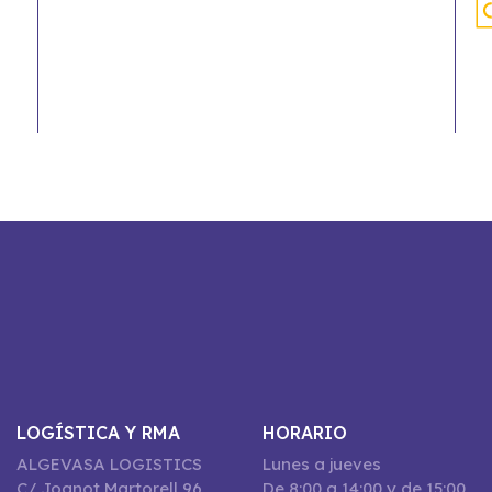
LOGÍSTICA Y RMA
HORARIO
ALGEVASA LOGISTICS
Lunes a jueves
C/ Joanot Martorell 96,
De 8:00 a 14:00 y de 15:00