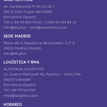
Av. Cerdanyola 79-81 Local C
08172 Sant Cugat del Vallès
Barcelona (Spain)
Tel: (+34) 93 583 95 43 / (+34) 93 784 82 12
info@ek.plus – info@openetics.com
SEDE MADRID
Plaza de la República de Ecuador, 2 1º A
28016 Madrid (Spain)
info@ek.plus
LOGÍSTICA Y RMA
ALGEVASA LOGISTICS
C/ Joanot Martorell 96, Puerta 1 – ADALTRA
08203 Sabadell
Barcelona (Spain)
Tel: +34 937121765
rma@adaltra.com
HORARIO