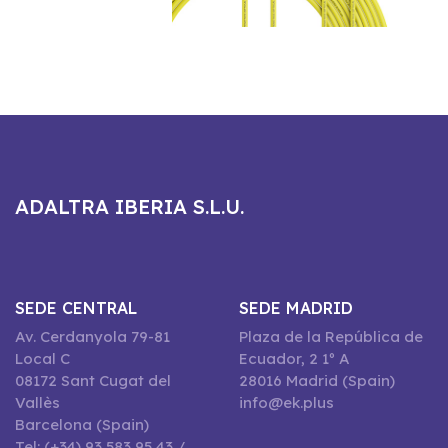
ADALTRA IBERIA S.L.U.
SEDE CENTRAL
SEDE MADRID
Av. Cerdanyola 79-81
Plaza de la República de
Local C
Ecuador, 2 1º A
08172 Sant Cugat del
28016 Madrid (Spain)
Vallès
info@ek.plus
Barcelona (Spain)
Tel: (+34) 93 583 95 43 /