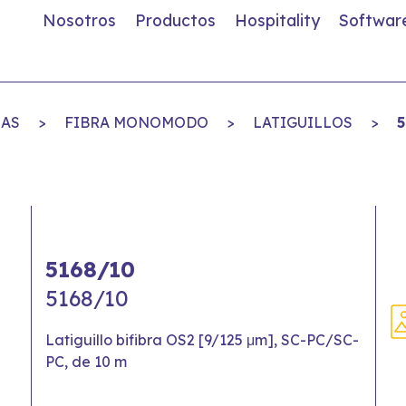
Nosotros
Productos
Hospitality
Softwar
IAS
>
FIBRA MONOMODO
>
LATIGUILLOS
>
5
5168/10
5168/10
Latiguillo bifibra OS2 [9/125 μm], SC-PC/SC-
PC, de 10 m