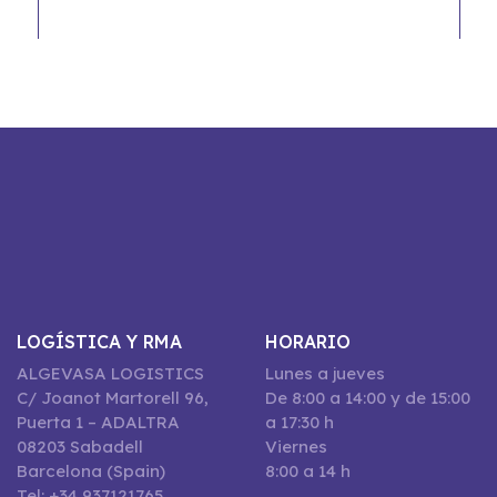
LOGÍSTICA Y RMA
HORARIO
ALGEVASA LOGISTICS
Lunes a jueves
C/ Joanot Martorell 96,
De 8:00 a 14:00 y de 15:00
Puerta 1 – ADALTRA
a 17:30 h
08203 Sabadell
Viernes
Barcelona (Spain)
8:00 a 14 h
Tel: +34 937121765