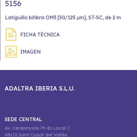
5156
Latiguillo bifibra OM3 [50/125 μm], ST-SC, de 2 m
FICHA TÉCNICA
IMAGEN
ADALTRA IBERIA S.L.U.
SEDE CENTRAL
Av. Cerdanyola 79-81 Local C
08172 Sant Cugat del Vallès