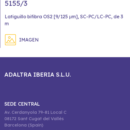
5155/3
Latiguillo bifibra OS2 [9/125 μm], SC-PC/LC-PC, de 3
m
IMAGEN
ADALTRA IBERIA S.L.U.
SEDE CENTRAL
Av. Cerdanyola 79-81 Local C
08172 Sant Cugat del Vallès
Barcelona (Spain)