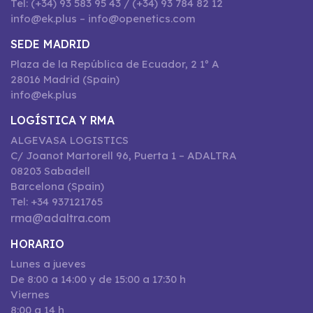
Tel: (+34) 93 583 95 43 / (+34) 93 784 82 12
info@ek.plus – info@openetics.com
SEDE MADRID
Plaza de la República de Ecuador, 2 1º A
28016 Madrid (Spain)
info@ek.plus
LOGÍSTICA Y RMA
ALGEVASA LOGISTICS
C/ Joanot Martorell 96, Puerta 1 – ADALTRA
08203 Sabadell
Barcelona (Spain)
Tel: +34 937121765
rma@adaltra.com
HORARIO
Lunes a jueves
De 8:00 a 14:00 y de 15:00 a 17:30 h
Viernes
8:00 a 14 h