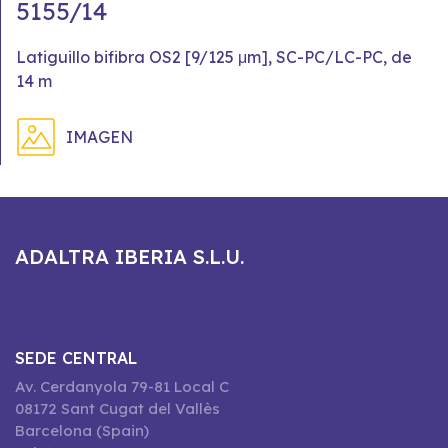
5155/14
Latiguillo bifibra OS2 [9/125 μm], SC-PC/LC-PC, de
14 m
IMAGEN
ADALTRA IBERIA S.L.U.
SEDE CENTRAL
Av. Cerdanyola 79-81 Local C
08172 Sant Cugat del Vallès
Barcelona (Spain)