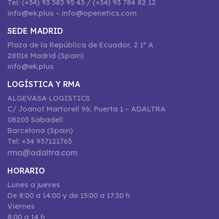
Tel: (+34) 93 583 95 43 / (+34) 93 784 82 12
info@ek.plus – info@openetics.com
SEDE MADRID
Plaza de la República de Ecuador, 2 1º A
28016 Madrid (Spain)
info@ek.plus
LOGÍSTICA Y RMA
ALGEVASA LOGISTICS
C/ Joanot Martorell 96, Puerta 1 – ADALTRA
08203 Sabadell
Barcelona (Spain)
Tel: +34 937121765
rma@adaltra.com
HORARIO
Lunes a jueves
De 8:00 a 14:00 y de 15:00 a 17:30 h
Viernes
8:00 a 14 h