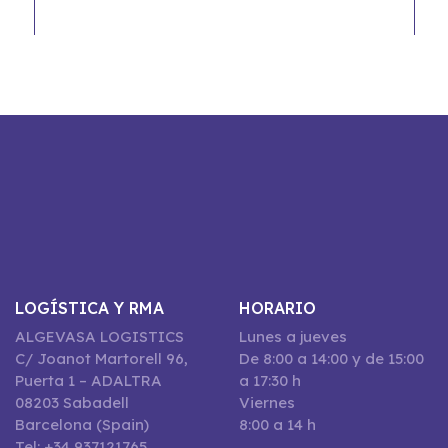
LOGÍSTICA Y RMA
HORARIO
ALGEVASA LOGISTICS
Lunes a jueves
C/ Joanot Martorell 96,
De 8:00 a 14:00 y de 15:00
Puerta 1 – ADALTRA
a 17:30 h
08203 Sabadell
Viernes
Barcelona (Spain)
8:00 a 14 h
Tel: +34 937121765