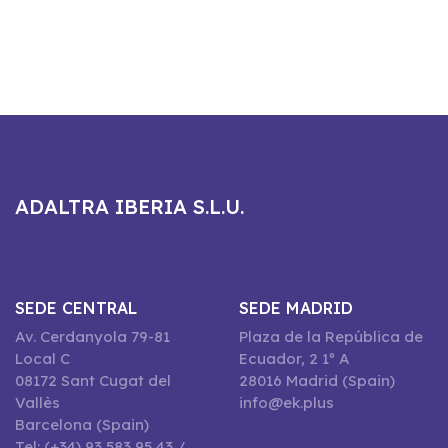
ADALTRA IBERIA S.L.U.
SEDE CENTRAL
SEDE MADRID
Av. Cerdanyola 79-81
Plaza de la República de
Local C
Ecuador, 2 1º A
08172 Sant Cugat del
28016 Madrid (Spain)
Vallès
info@ek.plus
Barcelona (Spain)
Tel: (+34) 93 583 95 43 /